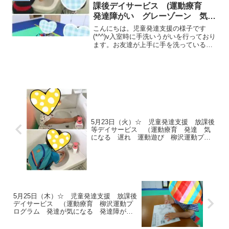
操・動物変身を行いまし...
課後デイサービス (運動療育
発達障がい グレーゾーン 気に
なる 柳沢運動プログラム)
こんにちは。児童発達支援の様子です
(*^^)v入室時に手洗いうがいを行っており
ます。お友達が上手に手を洗っている様
子を順番を待ちながら見ています☆座っ
て絵本を読みます。ぶんばぼん体操、柔
軟体操を行ったあとの感覚遊びでは「バ
スに乗って揺られて...
5月23日（火）☆ 児童発達支援 放課後
等デイサービス （運動療育 発達 気
になる 遅れ 運動遊び 柳沢運動プロ
グラム 南流山）
5月25日（木）☆ 児童発達支援 放課後
デイサービス （運動療育 柳沢運動プ
ログラム 発達が気になる 発達障が
い グレーゾーン）