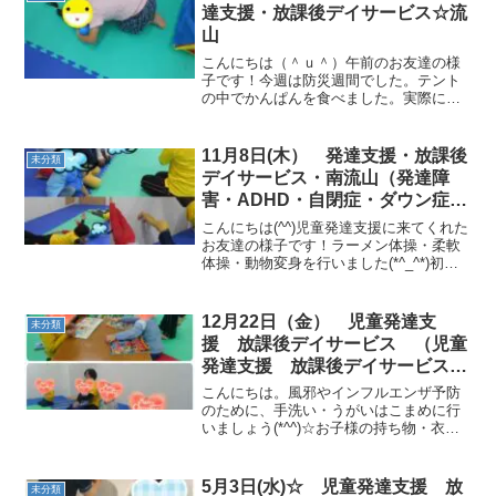
達支援・放課後デイサービス☆流
山
こんにちは（＾ｕ＾）午前のお友達の様
子です！今週は防災週間でした。テント
の中でかんぱんを食べました。実際に外
に出て避難する練習を行いました!(^^)!ト
ンネルで低い姿勢で逃げる練習をした
り、火にみたてた段ボールや牛乳パック
11月8日(木） 発達支援・放課後
未分類
を倒して火を消しま...
デイサービス・南流山（発達障
害・ADHD・自閉症・ダウン症・
姿勢が悪い・体幹・粗大運動・発
こんにちは(^^)児童発達支援に来てくれた
語）
お友達の様子です！ラーメン体操・柔軟
体操・動物変身を行いました(*^_^*)初め
に、まねっこ行進・壁倒立を行いまし
た！サーキットでは、ジグザグクマ歩
き・ジャンプ一本橋・トランポリン前
12月22日（金） 児童発達支
未分類
転・ジャンピング...
援 放課後デイサービス （児童
発達支援 放課後デイサービス
発達気になる 放デイ 自閉症
こんにちは。風邪やインフルエンザ予防
学習障害 ＬＤ ＡＤＨＤ アス
のために、手洗い・うがいはこまめに行
いましょう(*^^)☆お子様の持ち物・衣
ペルガー症候群)
類、すべてにご記名お願いいたします。
児童発達支援に来てくれたお友達の様子
です！ロケットペンギン体操・柔軟体
5月3日(水)☆ 児童発達支援 放
未分類