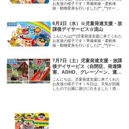
お友達の様子です！準備体操・柔軟体
操・動物変身を行いました(*^_^*)サーキ
ットでは、フープジャンプ・鉄棒ツバ
メ・鉄棒コウモリを行いました！パラバ
ルーンを行いました（＾ｕ＾）☆午後
6月3日（水）☆児童発達支援・放
未分類
の、放課後デイサ...
課後デイサービス☆流山
こんにちは(^^)児童発達支援に来てくれた
お友達の様子です！準備体操・柔軟体
操・動物変身を行いました(*^_^*)サーキ
ットでは、バランスボード・グーパージ
ャンプを行いました！風船で色別フープ
くぐりも行いました！午後の、放課後デ
7月7日（土）児童発達支援・放課
未分類
イサービスの...
後デイサービス（自閉症、発達障
害、ADHD、グレーゾーン、運動
療育、流山、松戸、柏）
こんにちは。児童発達支援に来てくれた
お友達の様子です！今日は、天気が回復
したので公園に遊びに行きました！滑り
台や、アスレチック、水遊びをしました
(^.^)！ 放課後デイサービスに来てくれた
お友達の様子です！ラジオ体操・柔軟体
操・動物変身を行...