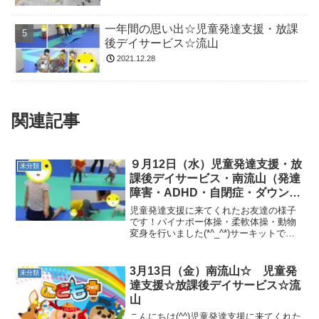
一年間の思い出☆児童発達支援・放課
後デイサービス☆流山
2021.12.28
関連記事
９月12日（水）児童発達支援・放
未分類
課後デイサービス・南流山（発達
障害・ADHD・自閉症・ダウン
症・姿勢が悪い・体幹・粗大運
児童発達支援に来てくれたお友達の様子
動・発語）
です！パイナポー体操・柔軟体操・動物
変身を行いました(*^_^*)サーキットで
は、フープ持ち一本橋・フープ投げ・跳
び箱ジャンプにょろにょろヘビマタギ・
一本橋ジャンプ・山登り・おいもコロコ
3月13日（金）南流山☆ 児童発
未分類
ロカメコースター・...
達支援☆放課後デイサービス☆流
山
こんにちは(^^)児童発達支援に来てくれた