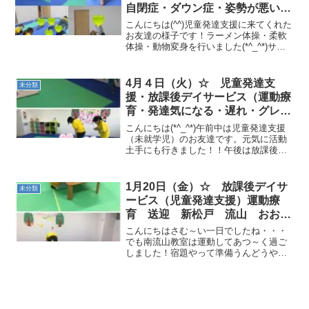
自閉症・ダウン症・姿勢が悪い・
体幹・粗大運動・発語）
こんにちは(^^)児童発達支援に来てくれた
お友達の様子です！ラーメン体操・柔軟
体操・動物変身を行いました(*^_^*)サー
キットでは、前転・トランポリン・鉄棒
コウモリ・ツバメフープジャンプ・一本
橋を行いました！次に、パラバルーンを
4月４日（火）☆ 児童発達支
未分類
行いました...
援・放課後デイサービス（運動療
育・発達気になる・遅れ・グレー
ゾーン・自閉症）
こんにちは(*^_^*)午前中は児童発達支援
（未就学児）のお友達です。元気に活動
土手にも行きました！！午後は放課後デ
イのお友達です。教室に来たらうがい手
洗いをしてプリントをします。今日は３
人の新しいお友達が来ました！なのでご
1月20日（金）☆ 放課後デイサ
未分類
あいさつの後はご...
ービス（児童発達支援）運動療
育 送迎 新松戸 流山 おおた
かの森
こんにちはさむ～い一日でしたね・・・
でも南流山教室は運動してあつ～く過ご
しました！宿題やって準備うんどうやっ
て１時間運動しました頭が逆さになる練
習です。苦手なことも楽しくやるといつ
の間にか克服できます。頑張ってます
ね！ゴーストップは先生と陣...