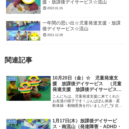
援・放課後デイサービス☆流山
2022.01.15
一年間の思い出☆児童発達支援・放課
後デイサービス☆流山
2021.12.28
関連記事
10月20日（金）☆ 児童発達支
未分類
援 放課後デイサービス （児童
発達支援 放課後デイサービス
発達気になる 放デイ 自閉症
こんにちは。児童発達支援に来てくれた
学習障害 ＬＤ ＡＤＨＤ アス
お友達の様子です！ぶんばぼん体操・柔
軟体操・動物変身を行いました(^_^)/ 次に
ペルガー症候群
マラソンを行いました。サーキットで
は、一本橋、トランポリン、フープジャ
ンプ鉄棒、跳び箱のぼりを行いました！
1月17日(木）放課後デイサービ
未分類
次に、おいもコロ...
ス・南流山（発達障害・ADHD・