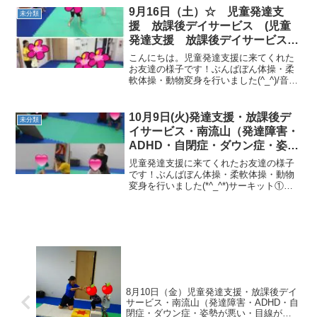
１→一本橋、クマ越え・ワニくぐり、グ
9月16日（土）☆ 児童発達支
未分類
ーパージャンプ、トランポ...
援 放課後デイサービス (児童
発達支援 放課後デイサービス
発達気になる 放デイ 自閉症
こんにちは。児童発達支援に来てくれた
学習障害 ＬＤ ＡＤＨＤ アス
お友達の様子です！ぶんばぼん体操・柔
軟体操・動物変身を行いました(^_^)/音楽
ペルガー症候群)
に合わせてマラソンを行いました♪サーキ
ットでは、マット（前転、おいもコロコ
ロ）、鉄棒（ぶら下がり、コウモリ、前
10月9日(火)発達支援・放課後デ
未分類
回り）、フープ...
イサービス・南流山（発達障害・
ADHD・自閉症・ダウン症・姿勢
が悪い・体幹・粗大運動・発語）
児童発達支援に来てくれたお友達の様子
です！ぶんばぼん体操・柔軟体操・動物
変身を行いました(*^_^*)サーキット①で
は、一本橋色選び・輪投げ・サッカーを
行いました！サーキット②では、一本橋
ボールキャッチ・跳び箱ジャンプゴム段
跳びを行いました...
8月10日（金）児童発達支援・放課後デイ
サービス・南流山（発達障害・ADHD・自
閉症・ダウン症・姿勢が悪い・目線が合