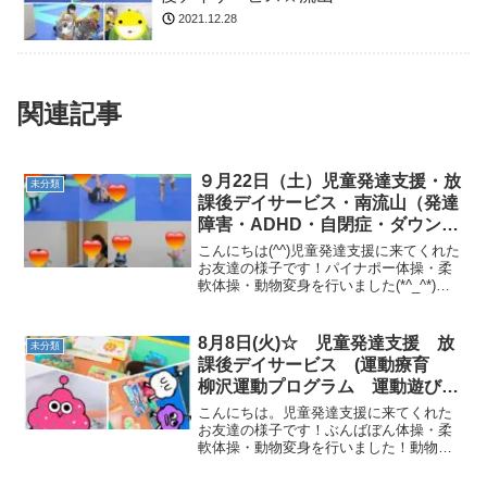
2021.12.28
関連記事
９月22日（土）児童発達支援・放
未分類
課後デイサービス・南流山（発達
障害・ADHD・自閉症・ダウン
症・姿勢が悪い・体幹・粗大運
こんにちは(^^)児童発達支援に来てくれた
動・発語）
お友達の様子です！パイナポー体操・柔
軟体操・動物変身を行いました(*^_^*)サ
ーキットでは、鉄棒・跳び箱・トランポ
リン・滑り台グーパージャンプ・ボール
キャッチ・サッカー・バスケを行いまし
8月8日(火)☆ 児童発達支援 放
未分類
た！最後に...
課後デイサービス (運動療育
柳沢運動プログラム 運動遊び
発達気になる 流山)
こんにちは。児童発達支援に来てくれた
お友達の様子です！ぶんばぼん体操・柔
軟体操・動物変身を行いました！動物変
身では、クマ、ウサギ、おいも、ワニに
変身しました（＾ｕ＾）サーキットでは