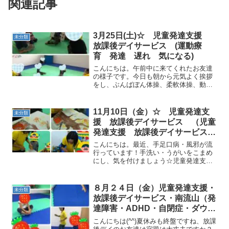
関連記事
3月25日(土)☆ 児童発達支援
未分類
放課後デイサービス (運動療
育 発達 遅れ 気になる)
こんにちは。午前中に来てくれたお友達
の様子です。今日も朝から元気よく挨拶
をし、ぶんばぼん体操、柔軟体操、動物
変身を行いゴーストップを行いました。
今日のゴーストップは、難しかったです
がみんな笑顔で走り回っていました（＾
11月10日（金）☆ 児童発達支
未分類
ｕ＾）今日は天気が良かっ...
援 放課後デイサービス （児童
発達支援 放課後デイサービス
発達気になる 放デイ 自閉症
こんにちは。最近、手足口病・風邪が流
学習障害 ＬＤ ＡＤＨＤ アス
行っています！手洗い・うがいをこまめ
にし、気を付けましょう☆児童発達支援
ペルガー症候群)
に来てくれたお友達の様子です！ロケッ
トペンギン体操・柔軟体操・動物変身を
行いました(^_^)/始めに、 マラソンを行い
８月２４日（金）児童発達支援・
未分類
ました！みんな...
放課後デイサービス・南流山（発
達障害・ADHD・自閉症・ダウン
症・姿勢が悪い・目線が合わな
こんにちは(^^)夏休みも終盤ですね、放課
い・名前を呼んでも振り向かない