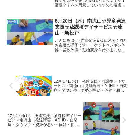
後デイのお友達は宿題は大丈夫ですか？
宿題タイムを用意していますので遠慮な
くご持参くださいませ。また、持ち物の
迷子が増えております。すべての持ち
物、特にお弁当のナフキン、袋、箸、保
6月20日（木）南流山☆児童発達
未分類
冷剤などご記名をお忘...
支援☆放課後デイサービス☆流
山・新松戸
こんにちは(^^)児童発達支援に来てくれた
お友達の様子です！ロケットペンギン体
操・柔軟体操・動物変身を行いました
(*^_^*)サーキットでは、前転・色別フー
プジャンプ・一本橋・トンネル・カメコ
ースタートランポリン・鉄棒コウモリ・
前回りを行い...
12月１4日(金) 発達支援・放課後デイサ
ービス・南流山（発達障害・ADHD・自閉
症・ダウン症・姿勢が悪い・体幹・粗大
運動・発語）
12月17日(月) 発達支援・放課後デイサー
ビス・南流山（発達障害・ADHD・自閉
症・ダウン症・姿勢が悪い・体幹・粗大
運動・発語）