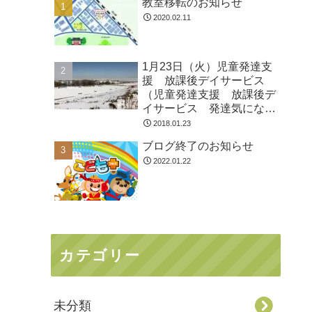
教室移転のお知らせ
2020.02.11
1月23日（火）児童発達支
援 放課後デイサービス
（児童発達支援 放課後デ
イサービス 発達気にな
る 放デイ 自閉症 学習
2018.01.23
障害 ＬＤ ＡＤＨＤ ア
ブログ終了のお知らせ
スペルガー症候群
2022.01.22
カテゴリー
未分類