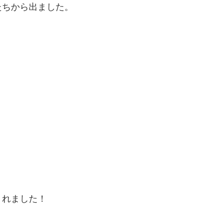
たちから出ました。
』
くれました！