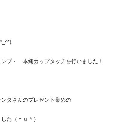
！
^*)
ャンプ・一本縄カップタッチを行いました！
サンタさんのプレゼント集めの
ました（＾ｕ＾）