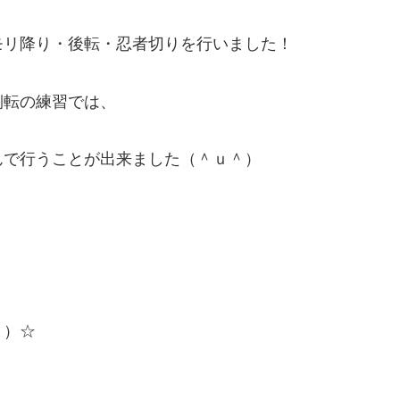
モリ降り・後転・忍者切りを行いました！
側転の練習では、
んで行うことが出来ました（＾ｕ＾）
＾）☆