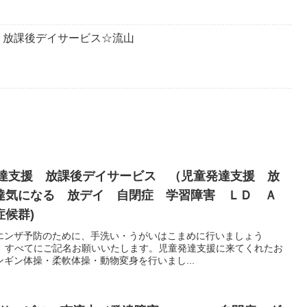
・放課後デイサービス☆流山
発達支援 放課後デイサービス （児童発達支援 放
達気になる 放デイ 自閉症 学習障害 ＬＤ Ａ
候群)
エンザ予防のために、手洗い・うがいはこまめに行いましょう
衣類、すべてにご記名お願いいたします。児童発達支援に来てくれたお
ギン体操・柔軟体操・動物変身を行いまし...