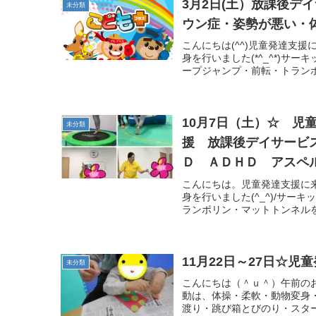
3月2日(土）放課後デ
未分類
ウン症・姿勢が悪い・
こんにちは(^^)児童発達支
身を行いました(*^_^*)
ープジャンプ・前転・トランポ
10月7日（土）☆ 
未分類
援 放課後デイサービ
Ｄ ＡＤＨＤ アスペ
こんにちは。児童発達支援に
身を行いました(^_^)/サ
ランポリン・マットトンネルを
11月22日～27日☆
未分類
こんにちは（＾ｕ＾）午前の
動は、体操・柔軟・動物変身
渡り・跳び箱とびのり・スター