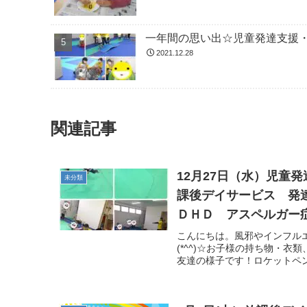
一年間の思い出☆児童発達支援
2021.12.28
関連記事
12月27日（水）児童
未分類
課後デイサービス 発
ＤＨＤ アスペルガー症
こんにちは。風邪やインフル
(*^^)☆お子様の持ち物・
友達の様子です！ロケットペン