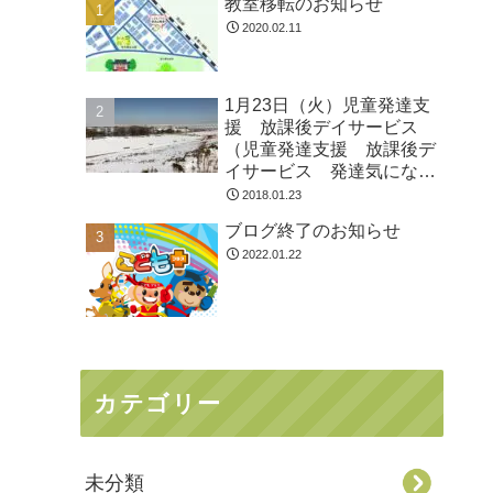
教室移転のお知らせ
2020.02.11
1月23日（火）児童発達支
援 放課後デイサービス
（児童発達支援 放課後デ
イサービス 発達気にな
る 放デイ 自閉症 学習
2018.01.23
障害 ＬＤ ＡＤＨＤ ア
ブログ終了のお知らせ
スペルガー症候群
2022.01.22
カテゴリー
未分類