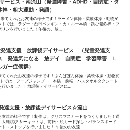
イサービス・南流山（発達障害・ADHD・自閉症・ダ
体幹・粗大運動・発語）
援に来てくれたお友達の様子です！ラーメン体操・柔軟体操・動物変
サーキットでは、ラダー・凸凹ペンギン・カエル一本橋・跳び箱鉄棒・フ
リンを行いました！午後の、放...
児童発達支援 放課後デイサービス （児童発達支
ス 発達気になる 放デイ 自閉症 学習障害 Ｌ
ルガー症候群）
来てくれたお友達の様子です！ぶんばぼん体操・柔軟体操・動物変
ーキットでは、フープジャンプ・一本橋・前転・バスタオルタクシート
行いました！ 放課後デイサービスに...
児童発達支援・放課後デイサービス☆流山
お友達の様子です！制作は、クリスマスカードをつくりました！運
・大縄跳び サーキットは、前転・絵カード探し・バランスボード
ト～ストップを行いました！ 午後のお友達...