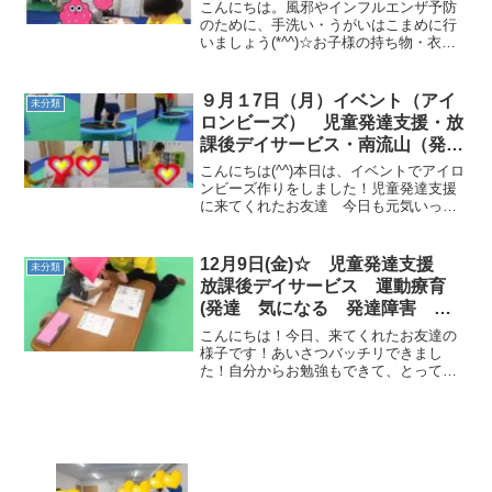
になる 放デイ 自閉症 学習障
こんにちは。風邪やインフルエンザ予防
害 ＬＤ ＡＤＨＤ アスペルガ
のために、手洗い・うがいはこまめに行
いましょう(*^^)☆お子様の持ち物・衣
ー症候群
類、すべてにご記名お願いいたします。
児童発達支援に来てくれたお友達の様子
です！ロケットペンギン体操・柔軟体
９月１7日（月）イベント（アイ
未分類
操・動物変身を行いまし...
ロンビーズ） 児童発達支援・放
課後デイサービス・南流山（発達
障害・ADHD・自閉症・姿勢が悪
こんにちは(^^)本日は、イベントでアイロ
い・体幹・粗大運動）
ンビーズ作りをしました！児童発達支援
に来てくれたお友達 今日も元気いっぱ
いでした！細かい作業になるので、初め
に身体をたくさん動かしました（＾ｕ
＾）☆パイナポー体操・柔軟体操・動物
12月9日(金)☆ 児童発達支援
未分類
変身を行いました(*...
放課後デイサービス 運動療育
(発達 気になる 発達障害
ADHD 自閉症スペクトラム 知
こんにちは！今日、来てくれたお友達の
的障害)
様子です！あいさつバッチリできまし
た！自分からお勉強もできて、とっても
えらかったね☆大好きなぶんばぼん体操
を踊ったり、旗あげゲーム、柔軟体操も
元気よくがんばりました(*^^)v クマさん
歩きで、先生に英語...