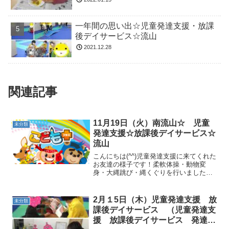
一年間の思い出☆児童発達支援・放課
後デイサービス☆流山
2021.12.28
関連記事
11月19日（火）南流山☆ 児童
未分類
発達支援☆放課後デイサービス☆
流山
こんにちは(^^)児童発達支援に来てくれた
お友達の様子です！柔軟体操・動物変
身・大縄跳び・縄くぐりを行いました
(*^_^*)サーキットでは、一本橋ボールキ
ャッチ・的当て・ジグザグフープジャン
プトランポリン・マット押し・カエルジ
2月１5日（木）児童発達支援 放
未分類
ャンプ・跳び箱...
課後デイサービス （児童発達支
援 放課後デイサービス 発達気