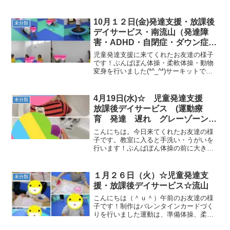
10月１２日(金)発達支援・放課後
未分類
デイサービス・南流山（発達障
害・ADHD・自閉症・ダウン症・
姿勢が悪い・体幹・粗大運動・発
児童発達支援に来てくれたお友達の様子
語）
です！ぶんばぼん体操・柔軟体操・動物
変身を行いました(*^_^*)サーキットで
は、前転・フープジャンプ・鉄棒クレー
ンカンガルーのおつかい・でこぼこおい
も・コウモリカードおつかい・シーツタ
4月19日(水)☆ 児童発達支援
未分類
クシー・トランポリ...
放課後デイサービス (運動療
育 発達 遅れ グレーゾーン
気になる 柳沢運動プログラム
こんにちは。今日来てくれたお友達の様
運動遊び 流山)
子です。教室に入ると手洗い・うがいを
行います！ぶんばぼん体操の前に大きい
輪・小さい輪を作りました！動物変身で
は、イヌやクマ、ウサギに変身しました
☆イヌ歩きやクマ歩きは支持力、うさぎ
１月２６日（火）☆児童発達支
未分類
ジャンプでは跳躍力が身に...
援・放課後デイサービス☆流山
こんにちは（＾ｕ＾）午前のお友達の様
子です！制作はバレンタインカードづく
りを行いました運動は、準備体操、柔軟
体操、動物信号ゲーム、玉入れサーキッ