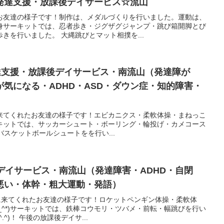
発達支援・放課後デイサービス☆流山
お友達の様子です！制作は、メダルづくりを行いました。運動は、
身サーキットでは、忍者歩き・ジグザグジャンプ・跳び箱開脚とび
きを行いました。 大縄跳びとマット相撲を...
発達支援・放課後デイサービス・南流山（発達障が
気になる・ADHD・ASD・ダウン症・知的障害・
来てくれたお友達の様子です！エビカニクス・柔軟体操・まねっこ
)サーキットでは、サッカーシュート・ボーリング・輪投げ・カメコース
バスケットボールシュートをを行い...
デイサービス・南流山（発達障害・ADHD・自閉
悪い・体幹・粗大運動・発語）
援に来てくれたお友達の様子です！ロケットペンギン体操・柔軟体
^_^*)サーキットでは、鉄棒コウモリ・ツバメ・前転・幅跳びを行い
^)！ 午後の放課後デイサ...