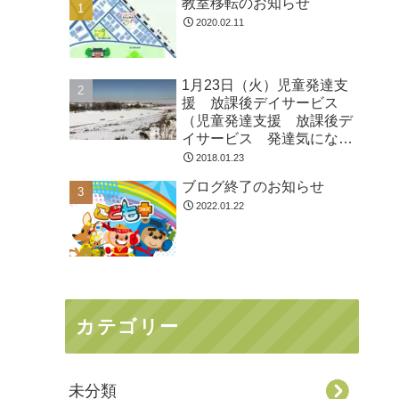
教室移転のお知らせ
2020.02.11
1月23日（火）児童発達支
援 放課後デイサービス
（児童発達支援 放課後デ
イサービス 発達気にな
る 放デイ 自閉症 学習
2018.01.23
障害 ＬＤ ＡＤＨＤ ア
ブログ終了のお知らせ
スペルガー症候群
2022.01.22
カテゴリー
未分類