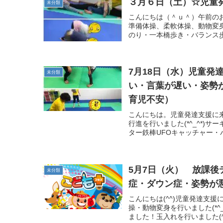
３月６日（土）☆児童
未分類
こんにちは（＾ｕ＾）午前の
準備体操、柔軟体操、動物変
のり・一本橋歩き・バランス歩
7月18日（水）児童
未分類
い・言葉が遅い・姿勢が
育児不安）
こんにちは。児童発達支援に
行進を行いました(*^_^*
ター鉄棒UFOキャッチャー・
5月7日（火） 放課後
未分類
症・ダウン症・姿勢が
こんにちは(^^)児童発達支
操・動物変身を行いました(*
ました！玉入れを行いました(^.