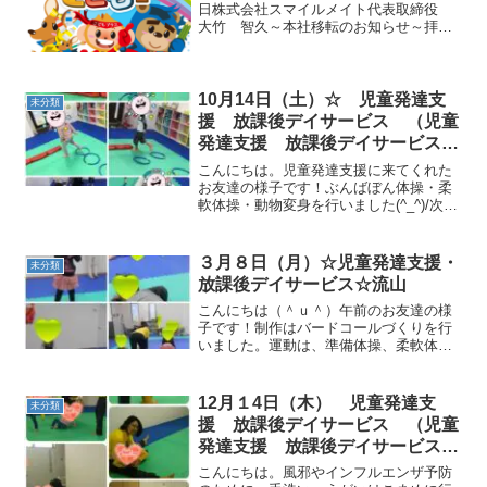
日株式会社スマイルメイト代表取締役
大竹 智久～本社移転のお知らせ～拝
啓 晩秋の候、ますます御健勝のことと
お慶び申し上げます。平素は格別のご愛
顧を賜り、厚く御礼申し上げます。さ
て、弊社では、児童発達支...
10月14日（土）☆ 児童発達支
未分類
援 放課後デイサービス （児童
発達支援 放課後デイサービス
発達気になる 放デイ 自閉症
こんにちは。児童発達支援に来てくれた
学習障害 ＬＤ ＡＤＨＤ アス
お友達の様子です！ぶんばぼん体操・柔
軟体操・動物変身を行いました(^_^)/次
ペルガー症候群
に、マラソンを行いました！サーキット
では、じゃがいもコロコロ・一本橋・マ
ットトンネルトランポリン・フープジャ
３月８日（月）☆児童発達支援・
未分類
ンプ を音楽に合わ...
放課後デイサービス☆流山
こんにちは（＾ｕ＾）午前のお友達の様
子です！制作はバードコールづくりを行
いました。運動は、準備体操、柔軟体
操、動物変身、サーキットは、一本橋・
カップタッチ・跳び箱ジャンプ・すべり
台・フープジャンプを行いました。大縄
12月１4日（木） 児童発達支
未分類
跳びも行いました！午後の活...
援 放課後デイサービス （児童
発達支援 放課後デイサービス
発達気になる 放デイ 自閉症
こんにちは。風邪やインフルエンザ予防