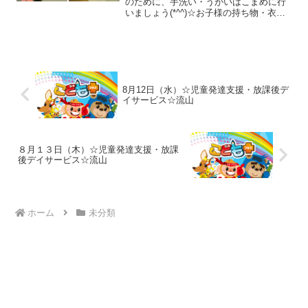
学習障害 ＬＤ ＡＤＨＤ アス
のために、手洗い・うがいはこまめに行
いましょう(*^^)☆お子様の持ち物・衣
ペルガー症候群)
類、すべてにご記名お願いいたします。
児童発達支援に来てくれたお友達の様子
です！ロケットペンギン体操・柔軟体
操・動物変身を行いまし...
8月12日（水）☆児童発達支援・放課後デ
イサービス☆流山
８月１３日（木）☆児童発達支援・放課
後デイサービス☆流山
ホーム
未分類