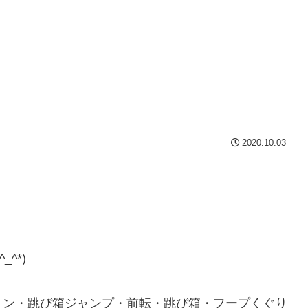
2020.10.03
！
^*)
リン・跳び箱ジャンプ・前転・跳び箱・フープくぐり