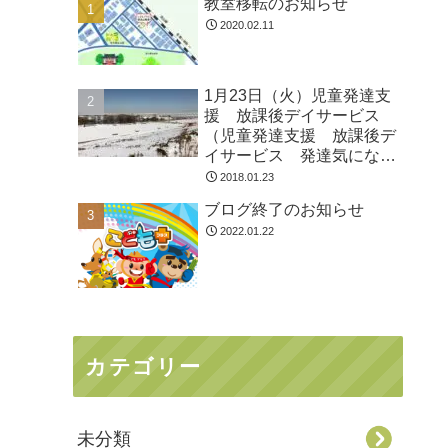
教室移転のお知らせ
2020.02.11
1月23日（火）児童発達支
援 放課後デイサービス
（児童発達支援 放課後デ
イサービス 発達気にな
る 放デイ 自閉症 学習
2018.01.23
障害 ＬＤ ＡＤＨＤ ア
ブログ終了のお知らせ
スペルガー症候群
2022.01.22
カテゴリー
未分類