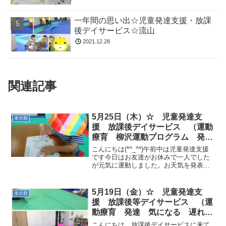
一年間の思い出☆児童発達支援・放課
後デイサービス☆流山
2021.12.28
関連記事
5月25日（木）☆ 児童発達支
未分類
援 放課後デイサービス （運動
療育 柳沢運動プログラム 発達
が気になる 発達障がい グレー
こんにちは(*^_^*)午前中は児童発達支援
ゾーン）
です今日はお友達がお休みで一人でした
が元気に運動しました。お天気を発表し
てくれました(*^^)v難しかった基本のくま
さん歩きが形になってきました子供の可
能性はすごいですね！！！熱中症は室内
5月19日（金）☆ 児童発達支
未分類
でも起こ...
援 放課後等デイサービス （運
動療育 発達 気になる 遅れ
運動遊び 柳沢運動プログラム
こんにちは。放課後デイサービスに来て