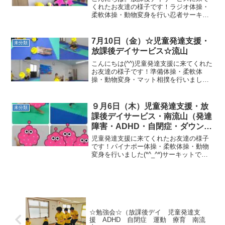
南流山）
くれたお友達の様子です！ラジオ体操・
柔軟体操・動物変身を行い忍者サーキッ
トを行いました。始めに一本縄忍者切
り、跳び箱ではカエルに変身します。次
に鉄棒でつばめに変身し、最後は敵のお
7月10日（金）☆児童発達支援・
未分類
城でジャンプを１０回しまし...
放課後デイサービス☆流山
こんにちは(^^)児童発達支援に来てくれた
お友達の様子です！準備体操・柔軟体
操・動物変身・マット相撲を行いました
(*^_^*)サーキットでは、輪投げ・トラン
ポリン・グーパージャンプ・バスケシュ
ート・前転を行いました！ 午後の、放課
９月6日（木）児童発達支援・放
未分類
後デイサー...
課後デイサービス・南流山（発達
障害・ADHD・自閉症・ダウン
症・姿勢が悪い・体幹・粗大運
児童発達支援に来てくれたお友達の様子
動・発語）
です！パイナポー体操・柔軟体操・動物
変身を行いました(*^_^*)サーキットで
は、ジグザグ一本橋・ヘビキャッチ・タ
ンバリンタッチ跳び箱・棒キャッチ・ト
ランポリン・ボール転がしジャンプを行
いました！午後の、...
☆勉強会☆（放課後デイ 児童発達支
援 ADHD 自閉症 運動 療育 南流