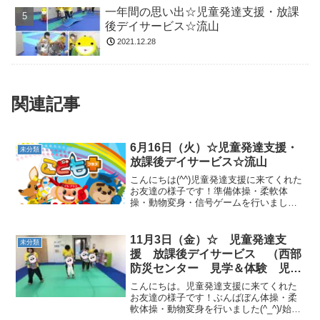
一年間の思い出☆児童発達支援・放課
後デイサービス☆流山
2021.12.28
関連記事
6月16日（火）☆児童発達支援・
未分類
放課後デイサービス☆流山
こんにちは(^^)児童発達支援に来てくれた
お友達の様子です！準備体操・柔軟体
操・動物変身・信号ゲームを行いました
(*^_^*)サーキットでは、鉄棒・フープジ
ャンプ・トランポリン・バランスボー
ル・飛行機を行いました！ 午前中第二部
11月3日（金）☆ 児童発達支
未分類
に来てくれた...
援 放課後デイサービス （西部
防災センター 見学＆体験 児童
発達支援 放課後デイサービス
こんにちは。児童発達支援に来てくれた
発達気になる 放デイ 自閉症
お友達の様子です！ぶんばぼん体操・柔
軟体操・動物変身を行いました(^_^)/始め
学習障害 ＬＤ ＡＤＨＤ アス