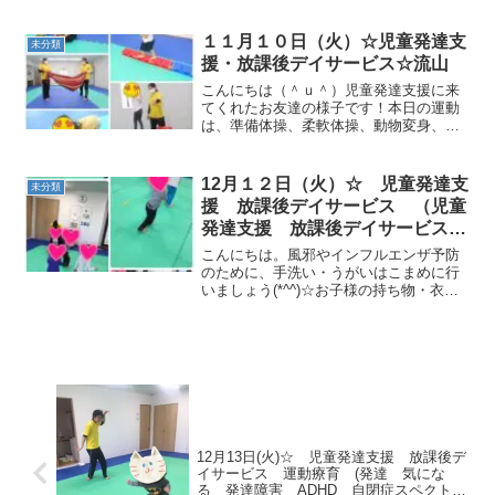
に、 マラソンを行いました！サーキット
ペルガー症候群)
では、ジグザグ一本橋、鉄棒、マットト
ンネル、フープジャンプトランポリン、
１１月１０日（火）☆児童発達支
未分類
跳び箱ジャンプ...
援・放課後デイサービス☆流山
こんにちは（＾ｕ＾）児童発達支援に来
てくれたお友達の様子です！本日の運動
は、準備体操、柔軟体操、動物変身、色
別ボール入れ、ゆりかごおつっかいサー
キットでは、跳び箱ジャンプ 跳び箱カ
エル乗り 前転一本橋カニ・クマ歩き
12月１２日（火）☆ 児童発達支
未分類
鈴紐ワニ 鈴紐ジャンプ ...
援 放課後デイサービス （児童
発達支援 放課後デイサービス
発達気になる 放デイ 自閉症
こんにちは。風邪やインフルエンザ予防
学習障害 ＬＤ ＡＤＨＤ アス
のために、手洗い・うがいはこまめに行
いましょう(*^^)☆お子様の持ち物・衣
ペルガー症候群)
類、すべてにご記名お願いいたします。
児童発達支援に来てくれたお友達の様子
です！ロケットペンギン体操・柔軟体
操・動物変身を行いまし...
12月13日(火)☆ 児童発達支援 放課後デ
イサービス 運動療育 (発達 気にな
る 発達障害 ADHD 自閉症スペクトラ