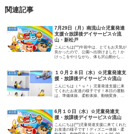
関連記事
7月29日（月）南流山☆児童発達
未分類
支援☆放課後デイサービス☆流
山・新松戸
こんにちは(^^)午前中は、とてもお天気が
良かったので、公園へ出掛けました！か
けっこをやりながら、体も沢山動かし
て、水遊びも楽しみました！頑張りすぎ
て、写真は撮れませんでした<(_ _)>午後
の、放課後デイサービスのお友達の様子
１０月２８日（水）☆児童発達支
未分類
です！ラジオ...
援・放課後デイサービス☆流山
こんにちは（＾ｕ＾）児童発達支援に来
てくれたお友達の様子です！本日の運動
は、準備体操、柔軟体操、動物変身、逆
立ち、かぼちゃとりゲームサーキットで
は、縄歩き おつかい バランスボー
ド を行いました！ハロウィンの制作が
6月１０日（水）☆児童発達支
未分類
完成しました(^_-)-☆...
援・放課後デイサービス☆流山
こんにちは(^^)児童発達支援に来てくれた
お友達の様子です！ディズニー体操・柔