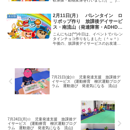
軟体操・動物変身を行いました(*^_^*)サ
ーキットでは、縄歩き・的当て・フープ
ジャンプを行いました！音楽に合わせ
て スタートストップを行いました！午
2月11日(月） バレンタイン ロ
未分類
前中第二部に...
リポップ作り 放課後デイサービ
ス・南流山（発達障害・ADHD・
自閉症・ダウン症・姿勢が悪い・
こんにちは(^^)今日は、イベントでバレン
体幹・粗大運動・発語）
タインチョコ作りをしました（＾ｕ＾）
午後の、放課後デイサービスのお友達の
様子です！ラジオ体操・柔軟体操・動物
変身を行いました(*^_^*)サーキットで
は、ラダー・マット前転・台上前転・ト
ランポリン・...
7月21日(金)☆ 児童発達支援 放課後デ
イサービス (運動療育 柳沢運動プログ
ラム 運動遊び 発達気になる 流山)
7月24日(月)☆ 児童発達支援 放課後デ
イサービス (運動療育 柳沢運動プログ
ラム 運動遊び 発達気になる 流山)