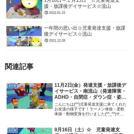
1月10日～１月15日 ☆児童発達支
援・放課後デイサービス☆流山
2022.01.15
一年間の思い出☆児童発達支援・放課
後デイサービス☆流山
2021.12.28
関連記事
11月2日(金）発達支援・放課後デ
未分類
イサービス・南流山（発達障害・
ADHD・自閉症・ダウン症・姿勢
が悪い・体幹・粗大運動・発語）
こんにちは(^^)児童発達支援に来てくれた
お友達の様子です！ラーメン体操・柔軟
体操・動物変身を行いました(*^_^*)サー
キットでは、一本橋・キャタピラ・トラ
ンポリンお山・マットトンネル・跳び箱
を行いました！良いお天気だったので、
9月16日（土）☆ 児童発達支
未分類
近くの公園...