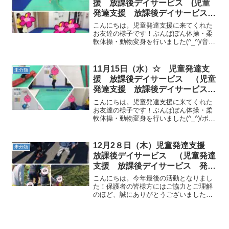
援 放課後デイサービス (児童
発達支援 放課後デイサービス
発達気になる 放デイ 自閉症
こんにちは。児童発達支援に来てくれた
学習障害 ＬＤ ＡＤＨＤ アス
お友達の様子です！ぶんばぼん体操・柔
軟体操・動物変身を行いました(^_^)/音楽
ペルガー症候群)
に合わせてマラソンを行いました♪サーキ
ットでは、マット（前転、おいもコロコ
ロ）、鉄棒（ぶら下がり、コウモリ、前
11月15日（水）☆ 児童発達支
未分類
回り）、フープ...
援 放課後デイサービス （児童
発達支援 放課後デイサービス
発達気になる 放デイ 自閉症
こんにちは。児童発達支援に来てくれた
学習障害 ＬＤ ＡＤＨＤ アス
お友達の様子です！ぶんばぼん体操・柔
軟体操・動物変身を行いました(^_^)/ボー
ペルガー症候群)
ル持ちサーキットでは、ジグザグ一本
橋・フープジャンプ・おいもコロコロ鉄
棒ぶら下がりを行いました！普段のサー
12月2８日（木）児童発達支援
未分類
キットよりボールを...
放課後デイサービス （児童発達
支援 放課後デイサービス 発達
気になる 放デイ 自閉症 学習
こんにちは。今年最後の活動となりまし
障害 ＬＤ ＡＤＨＤ アスペル
た！保護者の皆様方にはご協力とご理解
のほど、誠にありがとうございました。
ガー症候群)
来年も本年同様に宜しくお願い致しま
す。さて、今日は今年度最後の活動なの
で、児発のお友達と放デイのお友達とで
一緒に楽しいイベントを行い...