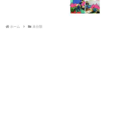
症 学習障害 ＬＤ ＡＤＨＤ アスペ
ルガー症候群
ホーム
未分類