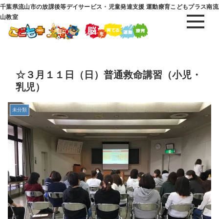
千葉県流山市の放課後等デイサービス・児童発達支援 運動療育こどもプラス南流
山教室
☆３月１１日（日）普通救命講習（小児・
乳児）
未分類