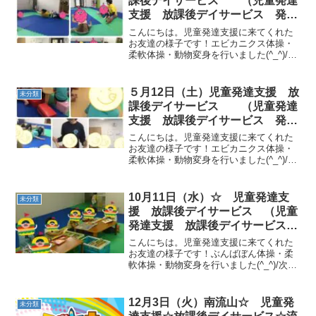
課後デイサービス （児童発達
支援 放課後デイサービス 発達
気になる 放デイ 自閉症 学習
こんにちは。児童発達支援に来てくれた
障害 ＬＤ ＡＤＨＤ
お友達の様子です！エビカニクス体操・
柔軟体操・動物変身を行いました(^_^)/サ
ーキットでは、カエルジャンプ・跳び箱
１段・トランポリン鉄棒コウモリ・つば
め、フープジャンプ・グーパージャンプ
５月12日（土）児童発達支援 放
未分類
一本橋・前転を行...
課後デイサービス （児童発達
支援 放課後デイサービス 発達
気になる 放デイ 自閉症 学習
こんにちは。児童発達支援に来てくれた
障害 ＬＤ ＡＤＨＤ
お友達の様子です！エビカニクス体操・
柔軟体操・動物変身を行いました(^_^)/始
めに、色別玉入れ を行いました！サーキ
ットでは、カップタッチ一本橋またぎ・
大きいフープジャンプ跳び箱１段・２
10月11日（水）☆ 児童発達支
未分類
段・鈴紐ジャンプ...
援 放課後デイサービス （児童
発達支援 放課後デイサービス
発達気になる 放デイ 自閉症
こんにちは。児童発達支援に来てくれた
学習障害 ＬＤ ＡＤＨＤ アス
お友達の様子です！ぶんばぼん体操・柔
軟体操・動物変身を行いました(^_^)/次
ペルガー症候群）
に、電車でゴーを行いました！サーキッ
トでは、鉄棒ゆりかご・トランポリン・
一本橋・飛行機マラソン・前転を行いま
12月3日（火）南流山☆ 児童発
未分類
した！午前中は、落...