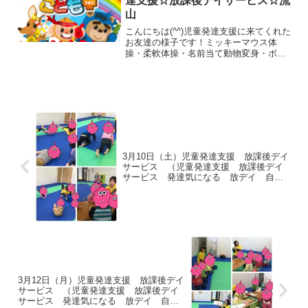
達支援☆放課後デイサービス☆流
山
こんにちは(^^)児童発達支援に来てくれた
お友達の様子です！ミッキーマウス体
操・柔軟体操・名前当て動物変身・ボー
ル送りを行いました(*^_^*)サーキットで
は、バスケットボール・一本橋・玉入
れ・ボールすくいボール持ち一本縄歩
き・色当てを行い...
3月10日（土）児童発達支援 放課後デイ
サービス （児童発達支援 放課後デイ
サービス 発達気になる 放デイ 自閉
症 学習障害 ＬＤ ＡＤＨＤ アスペ
ルガー症候群
3月12日（月）児童発達支援 放課後デイ
サービス （児童発達支援 放課後デイ
サービス 発達気になる 放デイ 自閉