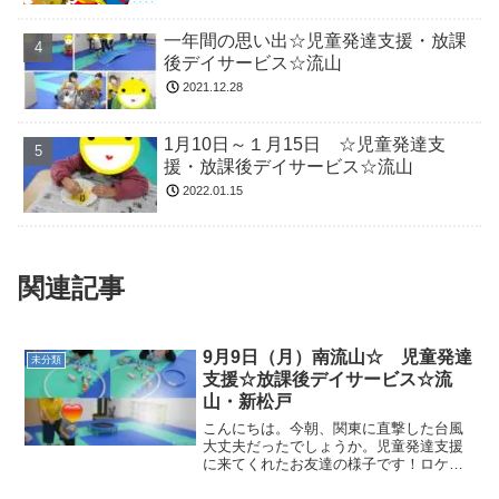
一年間の思い出☆児童発達支援・放課
後デイサービス☆流山
2021.12.28
1月10日～１月15日 ☆児童発達支
援・放課後デイサービス☆流山
2022.01.15
関連記事
9月9日（月）南流山☆ 児童発達
未分類
支援☆放課後デイサービス☆流
山・新松戸
こんにちは。今朝、関東に直撃した台風
大丈夫だったでしょうか。児童発達支援
に来てくれたお友達の様子です！ロケッ
トペンギン体操・柔軟体操・動物変身を