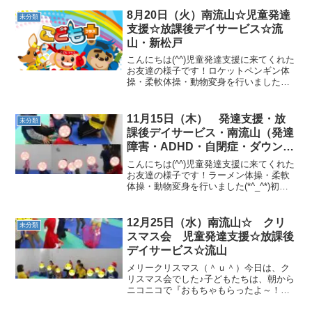
行いました(*^_^*)サーキットでは、魚釣
り・一本橋・トランポリン・ボーリング
8月20日（火）南流山☆児童発達
未分類
を行いました！ ...
支援☆放課後デイサービス☆流
山・新松戸
こんにちは(^^)児童発達支援に来てくれた
お友達の様子です！ロケットペンギン体
操・柔軟体操・動物変身を行いました
(*^_^*)サーキットでは、を行いました！
午後の、放課後デイサービスのお友達の
様子です！ラジオ体操・柔軟体操・動物
11月15日（木） 発達支援・放
未分類
変身を行いま...
課後デイサービス・南流山（発達
障害・ADHD・自閉症・ダウン
症・姿勢が悪い・体幹・粗大運
こんにちは(^^)児童発達支援に来てくれた
動・発語）
お友達の様子です！ラーメン体操・柔軟
体操・動物変身を行いました(*^_^*)初め
に、お遊びリトミックを行いました！サ
ーキットでは、二人組おいもコロコロ・
電車・クモ歩きペンギン坂登り・カメコ
12月25日（水）南流山☆ クリ
未分類
ースター・...
スマス会 児童発達支援☆放課後
デイサービス☆流山
メリークリスマス（＾ｕ＾）今日は、ク
リスマス会でした♪子どもたちは、朝から
ニコニコで『おもちゃもらったよ～！』
と教えてくれました（＾ｕ＾）児童発達