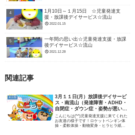
1月10日～１月15日 ☆児童発達支
援・放課後デイサービス☆流山
2022.01.15
一年間の思い出☆児童発達支援・放課
後デイサービス☆流山
2021.12.28
関連記事
3月１１日(月）放課後デイサービ
未分類
ス・南流山（発達障害・ADHD・
自閉症・ダウン症・姿勢が悪い・
体幹・粗大運動・発語）
こんにちは(^^)児童発達支援に来てくれた
お友達の様子です！ロケットペンギン体
操・柔軟体操・動物変身・ヒラヒラ紙キ
ャッチを行いました(*^_^*)サーキットで