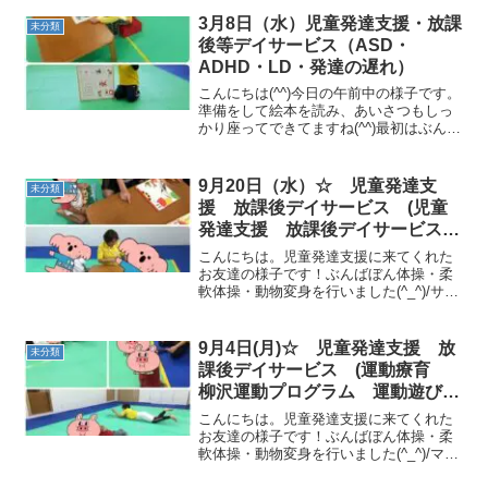
は、一本橋（カエル跳び）・フープ・ト
ンネル・跳び箱（２段・ボールタッチ）
3月8日（水）児童発達支援・放課
未分類
を行いまし...
後等デイサービス（ASD・
ADHD・LD・発達の遅れ）
こんにちは(^^)今日の午前中の様子です。
準備をして絵本を読み、あいさつもしっ
かり座ってできてますね(^^)最初はぶんば
ぼん体操、柔軟体操です。 今日はクマ歩
き、うさぎジャンプ、ロボット歩きサー
キットではフープジャンプ、凸凹イヌ歩
9月20日（水）☆ 児童発達支
未分類
き、一本橋...
援 放課後デイサービス (児童
発達支援 放課後デイサービス
発達気になる 放デイ 自閉症
こんにちは。児童発達支援に来てくれた
学習障害 ＬＤ ＡＤＨＤ アス
お友達の様子です！ぶんばぼん体操・柔
軟体操・動物変身を行いました(^_^)/サー
ペルガー症候群)
キットでは、大股歩き・跳び箱歩き・凸
凹山おいもコロコロ鉄棒ぶら下がり・ト
ランポリンを行いました！ 次に、マット
9月4日(月)☆ 児童発達支援 放
未分類
とデカスカリレ...
課後デイサービス (運動療育
柳沢運動プログラム 運動遊び
発達気になる 流山)
こんにちは。児童発達支援に来てくれた
お友達の様子です！ぶんばぼん体操・柔
軟体操・動物変身を行いました(^_^)/マラ
ソンを行いました！サーキットでは、前