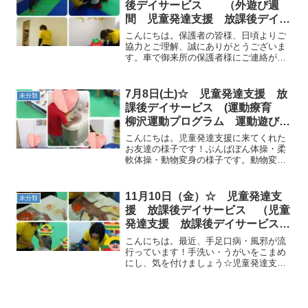
後デイサービス （外遊び週
間 児童発達支援 放課後デイサ
ービス 発達気になる 放デイ
こんにちは。保護者の皆様、日頃よりご
自閉症 学習障害 ＬＤ ＡＤＨ
協力とご理解、誠にありがとうございま
す。車で御来所の保護者様にご連絡があ
Ｄ アスペルガー症候群
ります。今まで駐車して頂いていたスペ
ースはご利用になることが出来なくなり
ました。ご迷惑おかけしますが、ご了承
7月8日(土)☆ 児童発達支援 放
未分類
くださいますようお願い致...
課後デイサービス (運動療育
柳沢運動プログラム 運動遊び
発達気になる 流山)
こんにちは。児童発達支援に来てくれた
お友達の様子です！ぶんばぼん体操・柔
軟体操・動物変身の様子です。動物変身
では、クマ・ウサギ・カンガルー・カエ
ルに変身しました(^.^)みんなカッコよく
出来ています（＾ｕ＾）☆今日のサーキ
11月10日（金）☆ 児童発達支
未分類
ットは、はらぺこあ...
援 放課後デイサービス （児童
発達支援 放課後デイサービス
発達気になる 放デイ 自閉症
こんにちは。最近、手足口病・風邪が流
学習障害 ＬＤ ＡＤＨＤ アス
行っています！手洗い・うがいをこまめ
にし、気を付けましょう☆児童発達支援
ペルガー症候群)
に来てくれたお友達の様子です！ロケッ
トペンギン体操・柔軟体操・動物変身を
行いました(^_^)/始めに、 マラソンを行い
ました！みんな...