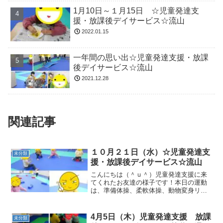
1月10日～１月15日 ☆児童発達支
援・放課後デイサービス☆流山
2022.01.15
一年間の思い出☆児童発達支援・放課
後デイサービス☆流山
2021.12.28
関連記事
１０月２１日（水）☆児童発達支
未分類
援・放課後デイサービス☆流山
こんにちは（＾ｕ＾）児童発達支援に来
てくれたお友達の様子です！本日の運動
は、準備体操、柔軟体操、動物変身リト
ミック・かぼちゃとりを行いました！サ
ーキットでは、一本橋・マットひきを行
いました！ハロウィンカボチャにみんな
4月5日（木）児童発達支援 放課
未分類
大喜びです！！ 午後の、...