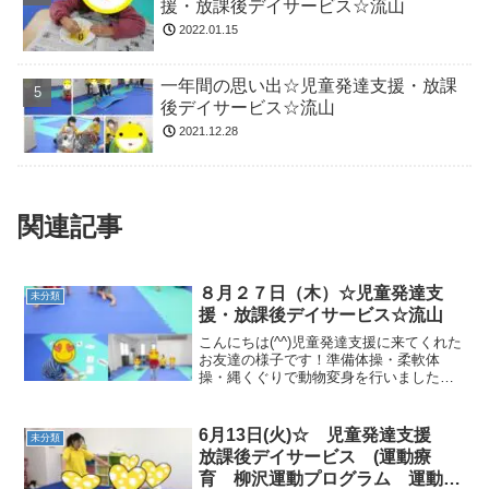
援・放課後デイサービス☆流山
2022.01.15
一年間の思い出☆児童発達支援・放課
後デイサービス☆流山
2021.12.28
関連記事
８月２７日（木）☆児童発達支
未分類
援・放課後デイサービス☆流山
こんにちは(^^)児童発達支援に来てくれた
お友達の様子です！準備体操・柔軟体
操・縄くぐりで動物変身を行いました
(*^_^*)サーキットでは、ジグザグジャン
プ・フープくぐり・鉄棒を行いました！
おつかいカードでサーキット・ハチハチ
6月13日(火)☆ 児童発達支援
未分類
ゲームも行いま...
放課後デイサービス (運動療
育 柳沢運動プログラム 運動遊