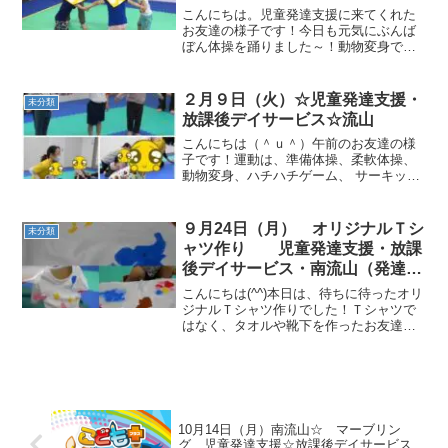
び 発達障がい 遅れが気にな
こんにちは。児童発達支援に来てくれた
る)
お友達の様子です！今日も元気にぶんば
ぼん体操を踊りました～！動物変身で
は、クマ・ワニ・カンガルー・おいもに
かっこよく変身しました!(^^)!サーキット
では、クマのカップタッチ、フープジャ
２月９日（火）☆児童発達支援・
未分類
ンプ、前転、トラン...
放課後デイサービス☆流山
こんにちは（＾ｕ＾）午前のお友達の様
子です！運動は、準備体操、柔軟体操、
動物変身、ハチハチゲーム、 サーキット
では、ロディ・おいもコロコロ・跳び箱
グーパージャンプ・カメコースター・前
転・跳び箱 を行いました。 午後のお友
９月24日（月） オリジナルＴシ
未分類
達の様子です！制作は...
ャツ作り 児童発達支援・放課
後デイサービス・南流山（発達障
害・ADHD・自閉症・姿勢が悪
こんにちは(^^)本日は、待ちに待ったオリ
い・体幹・粗大運動・発語）
ジナルＴシャツ作りでした！Ｔシャツで
はなく、タオルや靴下を作ったお友達も
いました☆児発さんのＴシャツ・タオル
はステンシルで行い、こんな可愛く出来
ました！！！好きなマーク・色を自分で
選んで完成しました...
10月14日（月）南流山☆ マーブリン
グ 児童発達支援☆放課後デイサービス