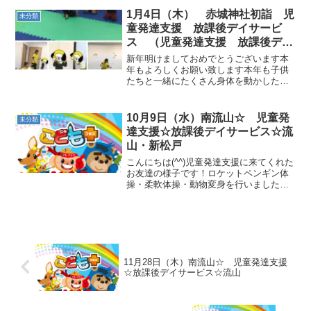
ガルーに変身しました。次にヘビ縄跳び
1月4日（木） 赤城神社初詣 児
未分類
とバネス押しを行いました...
童発達支援 放課後デイサービ
ス （児童発達支援 放課後デイ
サービス 発達気になる 放デ
新年明けましておめでとうございます本
イ 自閉症 学習障害 ＬＤ Ａ
年もよろしくお願い致します本年も子供
たちと一緒にたくさん身体を動かした
ＤＨＤ アスペルガー症候群
り、楽しいイベント等を行っていきたい
と思います。(^_^)☆児童発達支援に来て
くれたお友達の様子です！ロケットペン
10月9日（水）南流山☆ 児童発
未分類
ギン体操・柔軟体操・...
達支援☆放課後デイサービス☆流
山・新松戸
こんにちは(^^)児童発達支援に来てくれた
お友達の様子です！ロケットペンギン体
操・柔軟体操・動物変身を行いました
(*^_^*)２人組サーキットでは、タオルも
ちボール移動・手繋ぎおいも・フープジ
ャンプサーキットでは、カエルジャン
プ・跳び箱・ト...
11月28日（木）南流山☆ 児童発達支援
☆放課後デイサービス☆流山