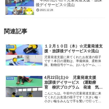
後デイサービス☆流山
2021.12.28
関連記事
１２月１０日（木）☆児童発達支
未分類
援・放課後デイサービス☆流山
児童発達支援に来てくれたお友達の様子
です！本日の運動は、準備体操、柔軟体
操、動物信号ゲーム、おいもゲーム、ゆ
りかごサーキットでは、おつかいをして
もらいました♪フープジャンプ 跳び箱
鉄棒 一本橋信号歩きを行っています！
4月22日(土)☆ 児童発達支援
未分類
制作では、ゆきだるまを...
放課後デイサービス (運動療
育 柳沢プログラム 発達 気に
なる 遅れ グレーゾーン パス
こんにちは。午前中の児童発達支援に来
テルゾーン)
てくれたお友達の様子です！大きい輪・
小さい輪をみんなで手を繋いで行ってか
ら元気にぶんばぼん体操を踊りました！
動物変身では、イヌやクマ、ワニやカン