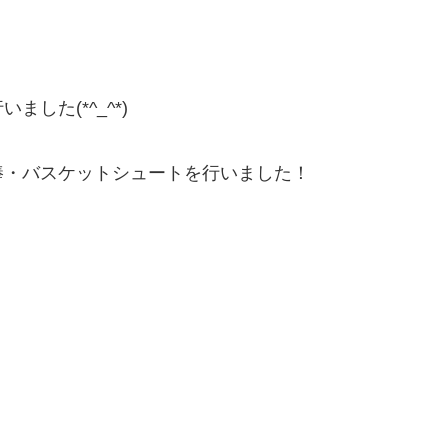
！
した(*^_^*)
棒・バスケットシュートを行いました！