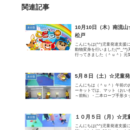
関連記事
10月10日（木）南流
未分類
松戸
こんにちは(^^)児童発達支
動物変身を行いました(*^_
行ってきました（＾ｕ＾）元気
5月８日（土）☆児童
未分類
こんにちは（＾ｕ＾）午前の
ーキットでは、マット（おい
～前転）・二本ロープ手形タッ
１０月５日（月）☆児
未分類
こんにちは(^^)児童発達支