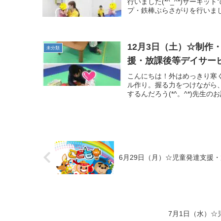
行いました(*^_^*)サー
プ・鉄棒ぶらさがりを行いまし
12月3日（土）☆制
未分類
援・放課後等デイサー
こんにちは！外はめっきり寒く
ル作り。握る力をつけながら、
するんだろう(*^。^*)先生の
6月29日（月）☆児童発達支援
7月1日（水）