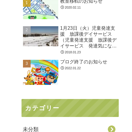
教室移転のお知らせ
2020.02.11
1月23日（火）児童発達支
援 放課後デイサービス
（児童発達支援 放課後デ
イサービス 発達気にな
る 放デイ 自閉症 学習
2018.01.23
障害 ＬＤ ＡＤＨＤ ア
ブログ終了のお知らせ
スペルガー症候群
2022.01.22
カテゴリー
未分類