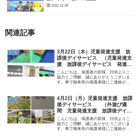
2021.12.28
関連記事
3月22日（木）児童発達支援 放
未分類
課後デイサービス （児童発達支
援 放課後デイサービス 発達気
になる 放デイ 自閉症 学習障
こんにちは。保護者の皆様、日頃よりご
害 ＬＤ ＡＤＨＤ アスペルガ
協力とご理解、誠にありがとうございま
す。車で御来所の保護者様にご連絡があ
ー症候群
ります。今まで駐車して頂いていたスペ
ースはご利用になることが出来なくなり
ました。ご迷惑おかけしますが、ご了承
4月2日（月）児童発達支援 放課
未分類
くださいますようお願い致...
後デイサービス （外遊び週
間 児童発達支援 放課後デイサ
ービス 発達気になる 放デイ
こんにちは。保護者の皆様、日頃よりご
自閉症 学習障害 ＬＤ ＡＤＨ
協力とご理解、誠にありがとうございま
す。車で御来所の保護者様にご連絡があ
Ｄ アスペルガー症候群
ります。今まで駐車して頂いていたスペ
ースはご利用になることが出来なくなり