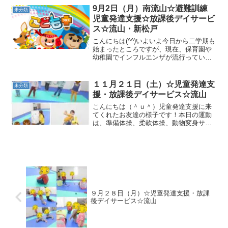
ました。ご迷惑おかけしますが、ご了承
9月2日（月）南流山☆避難訓練
未分類
くださいますようお願い致...
児童発達支援☆放課後デイサービ
ス☆流山・新松戸
こんにちは(^^)いよいよ今日から二学期も
始まったところですが、現在、保育園や
幼稚園でインフルエンザが流行っている
そうです。手洗い・うがいを徹底し、お
気をつけください。児童発達支援に来て
くれたお友達の様子です！ロケットペン
１１月２１日（土）☆児童発達支
未分類
ギン体操・柔軟体操...
援・放課後デイサービス☆流山
こんにちは（＾ｕ＾）児童発達支援に来
てくれたお友達の様子です！本日の運動
は、準備体操、柔軟体操、動物変身サー
キットでは、グーパージャンプ・片足バ
ランス・鉄棒コウモリ・足クレーン・障
害物ペンギン歩き・ジグザグジャンプを
行いました！最後にリトミ...
９月２８日（月）☆児童発達支援・放課
後デイサービス☆流山