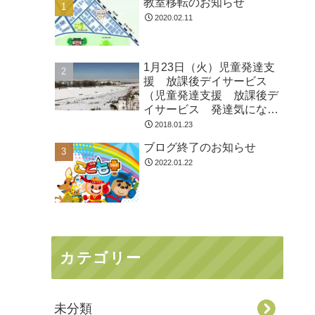
教室移転のお知らせ
2020.02.11
1月23日（火）児童発達支
援 放課後デイサービス
（児童発達支援 放課後デ
イサービス 発達気にな
る 放デイ 自閉症 学習
2018.01.23
障害 ＬＤ ＡＤＨＤ ア
ブログ終了のお知らせ
スペルガー症候群
2022.01.22
カテゴリー
未分類