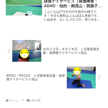
課後デイサービス（発達障害・
ADHD・知的・南流山・我孫子・
柏・江戸川台）
こんにちは(^^)/今日の午前中の様子で
す！今日も最初はぶんばぼん体操です。
いぬ歩き、おいもゴロゴロ、滑り台を行
いました。 その後一本橋、ゆりかご、
トンネルくぐりです。みんな積極的に笑
顔で運動に取り組めましたね(^_^)運動の
あとはおやつを...
８月２３日～８月２８日 ☆児童発達支
援・放課後デイサービス☆流山
9月6日～9月11日 ☆児童発達支援・放課
後デイサービス☆流山
ホーム
未分類