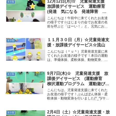
12月12日(月)☆ 児童発達支援
未分類
放課後デイサービス 運動療育
(発達 気になる 発達障害
ADHD 自閉症スペクトラム 知
こんにちは！午前中に来てくれたお友達
的障害)
の様子です☆はじまりの会でお友達の名
前を呼ぶと「はーい！」と、元気にお返
事してくれました！大人気のぶんばぼん
体操、楽しく歌って踊れたね♪柔軟体操や
動物さんのマネっこも、先生のお手本を
１１月３０日（月）☆児童発達支
未分類
よくみて上手にできまし...
援・放課後デイサービス☆流山
こんにちは（＾ｕ＾）児童発達支援に来
てくれたお友達の様子です！本日の運動
は、準備体操、柔軟体操、動物変身、パ
ラバルーンサーキットでは、鉄棒 一本
橋カニ歩き フープグーパージャンプ
カード拾いを行いました！静かな活動で
9月7日(木)☆ 児童発達支援 放
未分類
は、本を見たりお絵描きを...
課後デイサービス (運動療育
柳沢運動プログラム 運動遊び
発達気になる 流山)
こんにちは。児童発達支援に来てくれた
お友達の様子です！ぶんばぼん体操・柔
軟体操・動物変身を行いました(^_^)/サー
キットでは、一本橋・おいもコロコロ・
跳び箱ジャンプフープジャンプ・トラン
ポリン・バスタオルタクシーを行いまし
2月4日（土）☆児童発達支援・放
未分類
た！次に、マラソ...