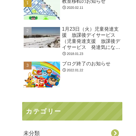
教室移転のお知らせ
2020.02.11
1月23日（火）児童発達支
援 放課後デイサービス
（児童発達支援 放課後デ
イサービス 発達気にな
る 放デイ 自閉症 学習
2018.01.23
障害 ＬＤ ＡＤＨＤ ア
ブログ終了のお知らせ
スペルガー症候群
2022.01.22
カテゴリー
未分類