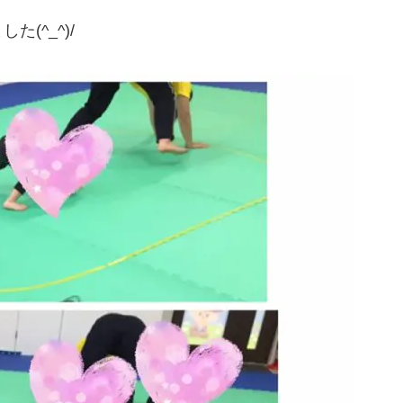
(^_^)/