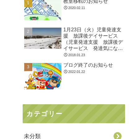
教室移転のお知らせ
2020.02.11
1月23日（火）児童発達支
援 放課後デイサービス
（児童発達支援 放課後デ
イサービス 発達気にな
る 放デイ 自閉症 学習
2018.01.23
障害 ＬＤ ＡＤＨＤ ア
ブログ終了のお知らせ
スペルガー症候群
2022.01.22
カテゴリー
未分類