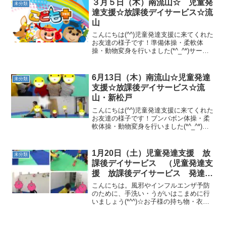
３月５日（木）南流山☆ 児童発
未分類
のモップ掛...
達支援☆放課後デイサービス☆流
山
こんにちは(^^)児童発達支援に来てくれた
お友達の様子です！準備体操・柔軟体
操・動物変身を行いました(*^_^*)サーキ
ットでは、トランポリン・フープジャン
プ・開脚前転を行いました！縄くぐりも
行いました（＾ｕ＾）！午前中の避難訓
6月13日（木）南流山☆児童発達
未分類
練の様子です...
支援☆放課後デイサービス☆流
山・新松戸
こんにちは(^^)児童発達支援に来てくれた
お友達の様子です！ブンバボン体操・柔
軟体操・動物変身を行いました(*^_^*)サ
ーキットでは、バスケットボール・ボー
リング・サッカーボール一本橋横歩き・
静かにフープジャンプ・トンネル・前
1月20日（土）児童発達支援 放
未分類
転・鉄棒・ト...
課後デイサービス （児童発達支
援 放課後デイサービス 発達気
になる 放デイ 自閉症 学習障
こんにちは。風邪やインフルエンザ予防
害 ＬＤ ＡＤＨＤ アスペルガ
のために、手洗い・うがいはこまめに行
いましょう(*^^)☆お子様の持ち物・衣
ー症候群
類、すべてにご記名お願いいたします。
児童発達支援に来てくれたお友達の様子
です！ロケットペンギン体操・柔軟体