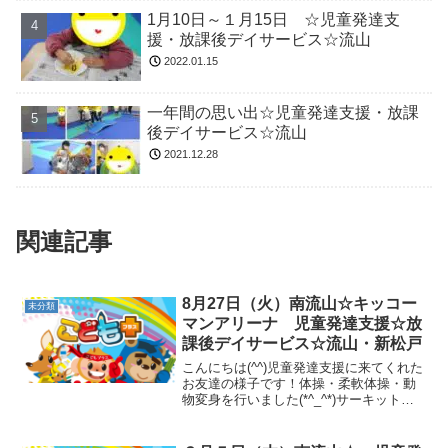
1月10日～１月15日 ☆児童発達支
援・放課後デイサービス☆流山
2022.01.15
一年間の思い出☆児童発達支援・放課
後デイサービス☆流山
2021.12.28
関連記事
8月27日（火）南流山☆キッコー
未分類
マンアリーナ 児童発達支援☆放
課後デイサービス☆流山・新松戸
こんにちは(^^)児童発達支援に来てくれた
お友達の様子です！体操・柔軟体操・動
物変身を行いました(*^_^*)サーキットで
は、を行いました！運動の後は、キッコ
ーマンアリーナに行って広々とした体育
館で体を動かしました（＾ｕ＾）☆最後