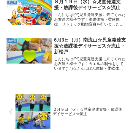
ンポリン・カメコースターを行いまし
８月１９日（水）☆児童発達支
未分類
た！ 放課後デイサ...
援・放課後デイサービス☆流山
こんにちは(^^)児童発達支援に来てくれた
お友達の様子です！準備体操・柔軟体
操・リトミック動物変身を行いました
(*^_^*)サーキットでは、一本橋クマ歩
き・カードキャッチ・フープジャンプ・
色別カード入れを行いました！最後にお
6月3日（月）南流山☆児童発達支
未分類
名前カードのおつ...
援☆放課後デイサービス☆流山・
新松戸
こんにちは(^^)児童発達支援に来てくれた
お友達の様子です！カエルの制作をして
います(^.^)☆ぶんばぼん体操・柔軟体
操・動物変身を行いました(*^_^*)サーキ
ットでは、前転・豚の丸焼き・ウシガエ
ルジャンプ・トランポリンを行いまし
た！ 午...
２月９日（火）☆児童発達支援・放課後
デイサービス☆流山