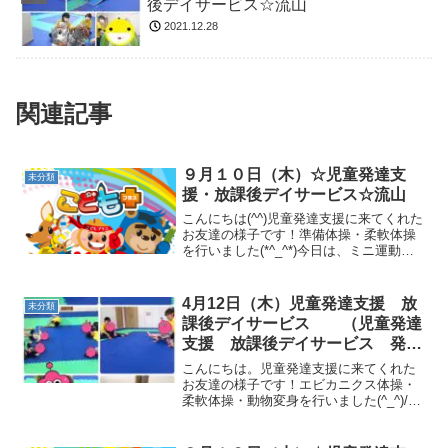
後デイサービス☆流山
2021.12.28
関連記事
９月１０日（木）☆児童発達支
未分類
援・放課後デイサービス☆流山
こんにちは(^^)児童発達支援に来てくれた
お友達の様子です！準備体操・柔軟体操
を行いました(*^_^*)今日は、ミニ運動会
を行いました！内容は、パラバルーン
玉入れ リレー おつかい競争 綱引き
を行いました！みんなで協力し、最後ま
4月12日（木）児童発達支援 放
未分類
で頑張りま...
課後デイサービス （児童発達
支援 放課後デイサービス 発達
気になる 放デイ 自閉症 学習
こんにちは。児童発達支援に来てくれた
障害 ＬＤ ＡＤＨＤ
お友達の様子です！エビカニクス体操・
柔軟体操・動物変身を行いました(^_^)/サ
ーキットでは、前転・かえる跳び・鉄棒
ツバメ・コウモリ跳び箱ジャンプ・トラ