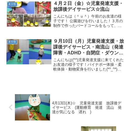
フープジャンプ・鉄棒つばめ・障害物動
４月２日（金）☆児童発達支援・
未分類
物歩き・グーパージャンプ...
放課後デイサービス☆流山
こんにちは（＾ｕ＾）午前のお友達の様
子です！ 公園遊びを行いました！３月の
制作で作ったバードコールをもって、鳥
さんがやってくるか耳をすませて聞いて
いました(#^.^#)午後のお友達の様子で
す！準備体操、柔軟体操、動物変身、サ
９月10日（月）児童発達支援・放
未分類
ーキットでは、ぽ...
課後デイサービス・南流山（発達
障害・ADHD・自閉症・ダウン
症・姿勢が悪い・体幹・粗大運
こんにちは(^^)児童発達支援に来てくれた
動・発語）
お友達の様子です！パイナポー体操・柔
軟体操・動物変身を行いました(*^_^*)サ
ーキットでは、一本橋渡り・マット前
転・トランポリン二本橋渡り・カメコー
スター・フープジャンプ鉄棒ぶら下がり
を行いました...
4月13日(木)☆ 児童発達支援 放課後デ
イサービス (運動療育 発達 流山 発
達が気になる 遅れ )