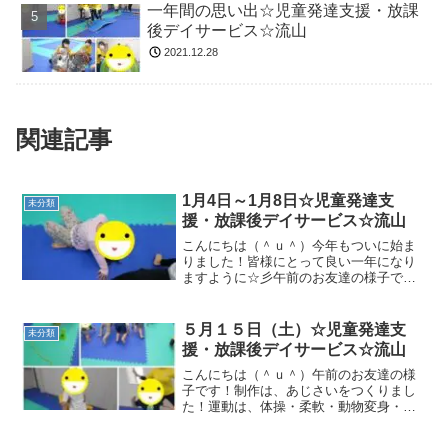
一年間の思い出☆児童発達支援・放課
後デイサービス☆流山
2021.12.28
関連記事
1月4日～1月8日☆児童発達支
未分類
援・放課後デイサービス☆流山
こんにちは（＾ｕ＾）今年もついに始ま
りました！皆様にとって良い一年になり
ますように☆彡午前のお友達の様子で
す！運動は、体操・柔軟・動物変身・パ
ラバルーン・大縄サーキットは、福笑い
のおかいもの・前転・カエルジャンプ・
５月１５日（土）☆児童発達支
未分類
跳び箱を行いました。午後の...
援・放課後デイサービス☆流山
こんにちは（＾ｕ＾）午前のお友達の様
子です！制作は、あじさいをつくりまし
た！運動は、体操・柔軟・動物変身・縄
くぐり・ヘビジャンプサーキットは、鉄
棒リンゴぶらさがり・障害物忍者歩き・